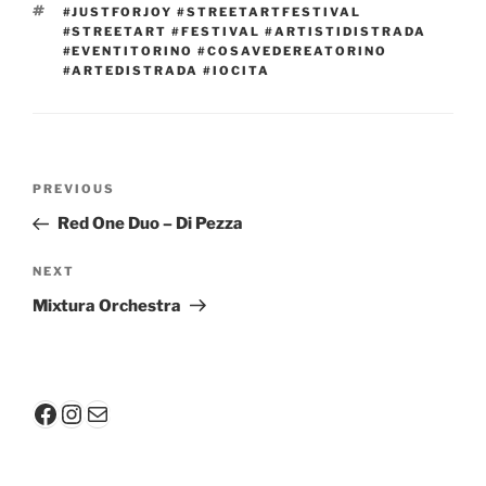
TAGS
#JUSTFORJOY #STREETARTFESTIVAL
#STREETART #FESTIVAL #ARTISTIDISTRADA
#EVENTITORINO #COSAVEDEREATORINO
#ARTEDISTRADA #IOCITA
Post
Previous
PREVIOUS
navigation
Post
Red One Duo – Di Pezza
Next
NEXT
Post
Mixtura Orchestra
Facebook
Instagram
Mail