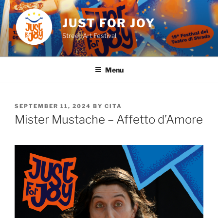
Skip
to
JUST FOR JOY
content
Street Art Festival
Menu
POSTED
SEPTEMBER 11, 2024
BY
CITA
ON
Mister Mustache – Affetto d’Amore