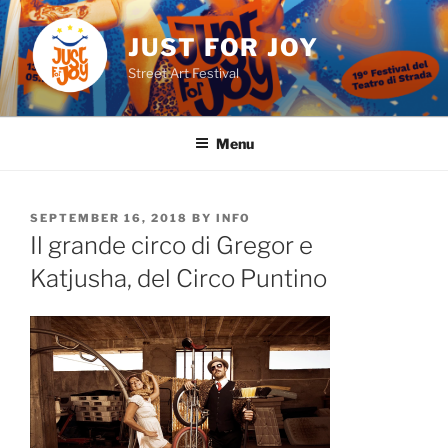
Skip
to
JUST FOR JOY
content
Street Art Festival
Menu
POSTED
SEPTEMBER 16, 2018
BY
INFO
ON
Il grande circo di Gregor e
Katjusha, del Circo Puntino