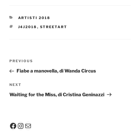
CATEGORIES
ARTISTI 2018
TAGS
J4J2018
,
STREETART
Post
Previous
PREVIOUS
navigation
Post
Fiabe a manovella, di Wanda Circus
Next
NEXT
Post
Waiting for the Miss, di Cristina Geninazzi
Facebook
Instagram
Mail