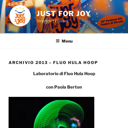
Skip
to
JUST FOR JOY
content
Street Art Festival
Menu
ARCHIVIO 2013 – FLUO HULA HOOP
Laboratorio di Fluo Hula Hoop
con Paola Berton