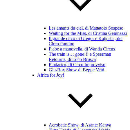
Les amants du ciel, di Mattatoio Sospeso
Waiting for the Miss, di Cristina Geninazzi
Il grande circo di Gregor e Katjusha, del
Circo Puntino
Fiabe a manovella, di Wanda Circus
The train is… gone!!! e Speerman
Retourns, di Loco Brusca
Pindarico, di Circo Improvviso
Giu-Box Show di Beppe Vetti
Africa for Joy!
Acrobatic Show, di Asante Kenya