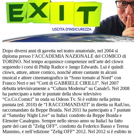
Dopo diversi anni di gavetta nel teatro amatoriale, nel 2004 si
diploma presso l’ACCADEMIA NAZIONALE del COMICO di
TORINO. Nel tempo acquisisce competenze nell’arte del clown
seguendo i corsi di Philip Radice e Jango Edwards. Lui è quindi
clown, attore, attore comico, nonché attore cantante in alcuni
musical e attore cinematografico in “Sono tornato al Nord” con
Franco Neri e nei “Corti di GABRIELE CIRILLI”. Nel 2007
debutta televisivamente a “Cultura Moderna” su Canale5. Nel 2008
ha partecipato a tutte le puntate della show televisivo
“Co.Co.Comici” in onda su Odeon Tv. Si è esibito nella prima
puntata (ed. 2010) de “I RACCOMANDATI” in diretta su RaiUno,
raccomandato da Beppe Braida. Nel 2011 ha partecipato a 7 puntate
al “Saturday Night Live” su Italia1 condotto da Beppe Braida e
Elenoire Casalegno. Sempre nello stesso anno su Italia1 ha fatto
parte del cast di ”Zelig OFF”, condotto da Federico Basso e Teresa
Mannino, e nell’edizione ”Zelig OFF” 2012. Nel 2012 si è esibito in