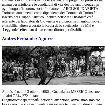
Clowns, ora CLOWNDADO & FAMILY in progetti di promozione
umana per migliorare le condizioni di vita dei giovani incontrati in
ogni luogo d’incontro, socio fondatore di ARCI SOLIDARIETÀ
Torinese, attualmente come dipendente del Comune di Torino è
inserito nel Gruppo Artistico Tecnico nell’Area Disabilità ed è
referente dei laboratori di Clownerie e arti circensi in ambito giovani
e disabilità, altresì a curato la Regia dello spettacolo “tra Miti e
Leggende” effettuato da un centro diurno per disabili.
Andres Fernandez Aguirre
Andrés, é nato il 3 ottobre 1986 a Guadalajara MESSICO insieme
ad altri 7,814,272 abitanti.
Diagnosticato iperattività, deficit di attenzione, asma, strabismo etc.
Era sicuro che voleva diventare un sacerdote, idea non durò a lungo