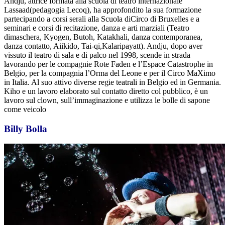
Andju, attrice formata alla scuola di teatro internazionale
Lassaad(pedagogia Lecoq), ha approfondito la sua formazione
partecipando a corsi serali alla Scuola diCirco di Bruxelles e a
seminari e corsi di recitazione, danza e arti marziali (Teatro
dimaschera, Kyogen, Butoh, Katakhali, danza contemporanea,
danza contatto, Aiikido, Tai-qi,Kalaripayatt). Andju, dopo aver
vissuto il teatro di sala e di palco nel 1998, scende in strada
lavorando per le compagnie Rote Faden e l’Espace Catastrophe in
Belgio, per la compagnia l’Orma del Leone e per il Circo MaXimo
in Italia. Al suo attivo diverse regie teatrali in Belgio ed in Germania.
Kiho e un lavoro elaborato sul contatto diretto col pubblico, è un
lavoro sul clown, sull’immaginazione e utilizza le bolle di sapone
come veicolo
Billy Bolla