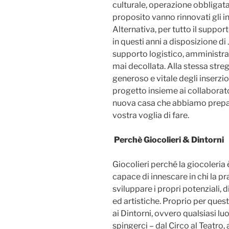
culturale, operazione obbligata
proposito vanno rinnovati gli i
Alternativa, per tutto il suppor
in questi anni a disposizione d
supporto logistico, amministrat
mai decollata. Alla stessa str
generoso e vitale degli inserzion
progetto insieme ai collaborator
nuova casa che abbiamo prepara
vostra voglia di fare.
Perchè Giocolieri & Dintorni
Giocolieri perché la giocoleria è
capace di innescare in chi la pra
sviluppare i propri potenziali, d
ed artistiche. Proprio per quest
ai Dintorni, ovvero qualsiasi lu
spingerci – dal Circo al Teatro, a