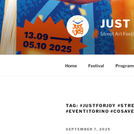
Skip
to
content
JUST
Street Art Festi
Home
Festival
Progra
TAG:
#JUSTFORJOY #STR
#EVENTITORINO #COSAV
POSTED
SEPTEMBER 7, 2025
ON