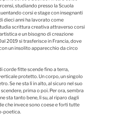
circensi, studiando presso la Scuola
uentando corsi e stage con insegnanti
 di dieci anni ha lavorato come
tudia scrittura creativa attraverso corsi
 artistica e un bisogno di creazione
Dal 2019 si trasferisce in Francia, dove
a con un insolito apparecchio da circo
i corde fitte scende fino a terra,
erticale protetto. Un corpo, un singolo
o. Se ne sta lì in alto, al sicuro nel suo
à scendere, prima o poi. Per ora, sembra
ne sta tanto bene, lì su, al riparo dagli
rde che invece sono coese e forti tutte
o-poetica.