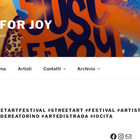
 FOR JOY
val
mma
Artisti
Contatti
Archivio
EETARTFESTIVAL #STREETART #FESTIVAL #ARTIS
EDEREATORINO #ARTEDISTRADA #IOCITA
Faceboo
Insta
Mail