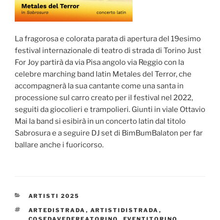
La fragorosa e colorata parata di apertura del 19esimo
festival internazionale di teatro di strada di Torino Just
For Joy partirà da via Pisa angolo via Reggio con la
celebre marching band latin Metales del Terror, che
accompagnerà la sua cantante come una santa in
processione sul carro creato per il festival nel 2022,
seguiti da giocolieri e trampolieri. Giunti in viale Ottavio
Mai la band si esibirà in un concerto latin dal titolo
Sabrosura e a seguire DJ set di BimBumBalaton per far
ballare anche i fuoricorso.
CATEGORIES
ARTISTI 2025
TAGS
ARTEDISTRADA
,
ARTISTIDISTRADA
,
COSEDAVEDEREATORINO
,
EVENTITORINO
,