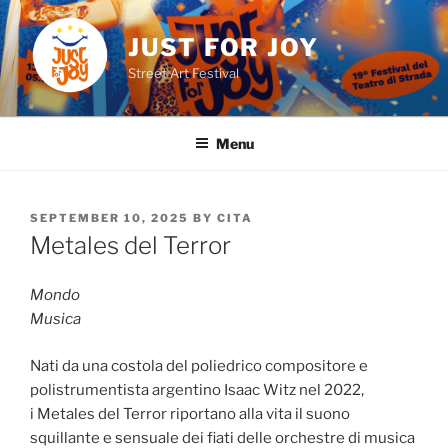
Skip
to
JUST FOR JOY
content
Street Art Festival
Menu
POSTED
SEPTEMBER 10, 2025
BY
CITA
ON
Metales del Terror
Mondo
Musica
Nati da una costola del poliedrico compositore e
polistrumentista argentino Isaac Witz nel 2022,
i Metales del Terror riportano alla vita il suono
squillante e sensuale dei fiati delle orchestre di musica