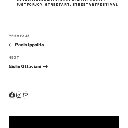
JUSTFORJOY
,
STREETART
,
STREETARTFESTIVAL
Post
Previous
PREVIOUS
navigation
Post
Paolo Ippolito
Next
NEXT
Post
Giulio Ottaviani
Facebook
Instagram
Mail