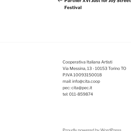
Partner XVI Just for Joy Street
Festival
Cooperativa Italiana Artisti
Via Messina, 13 - 10153 Torino TO
P.IVA 10093150018
mail: info@cita.coop
pec: cita@pec.it
tel: 011-859874
Proudly powered by WordPress