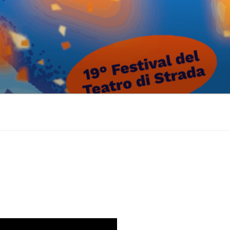
k
gram