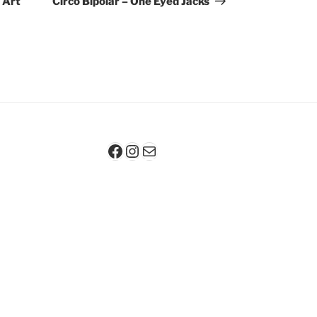
 Art
Circo Bipolar – One Eyed Jacks
Facebook
Instagram
Mail