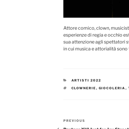
Attore comico, clown, musicist
esperienze di regia e occhio est
sua attenzione agli spettatori
in cui musica e attorialità son
CATEGORIES
ARTISTI 2022
TAGS
CLOWNERIE
,
GIOCOLERIA
,
Post
Previous
PREVIOUS
navigation
Post