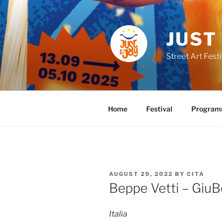
Skip
to
content
JUST
Street Art Festi
Home
Festival
Progra
POSTED
AUGUST 29, 2022
BY
CITA
ON
Beppe Vetti – Giu
Italia