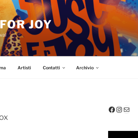
 FOR JOY
val
mma
Artisti
Contatti
Archivio
Faceboo
Insta
Mail
Box