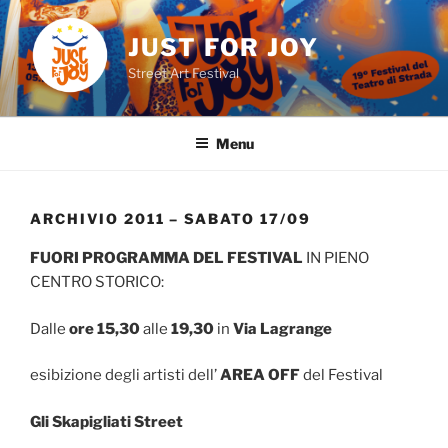
Skip
to
JUST FOR JOY
content
Street Art Festival
Menu
ARCHIVIO 2011 – SABATO 17/09
FUORI PROGRAMMA DEL FESTIVAL
IN PIENO
CENTRO STORICO:
Dalle
ore 15,30
alle
19,30
in
Via Lagrange
esibizione degli artisti dell’
AREA OFF
del Festival
Gli Skapigliati Street