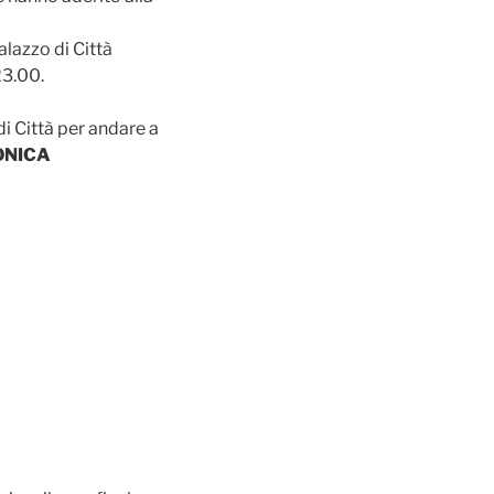
alazzo di Città
23.00.
i Città per andare a
ONICA