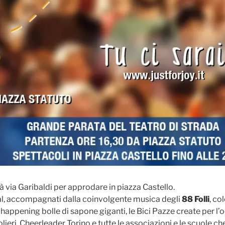
 via Garibaldi per approdare in piazza Castello.
ival, accompagnati dalla coinvolgente musica degli
88 Folli
, co
 happening bolle di sapone giganti, le Bici Pazze create per l’
eri, Cheerleader Torino e tutte le associazioni e le scuole ch