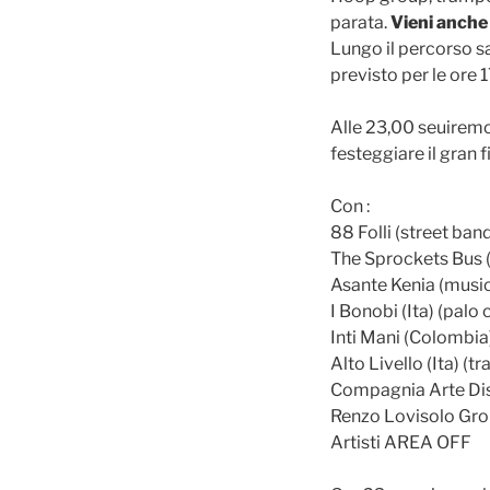
parata.
Vieni anche 
Lungo il percorso sa
previsto per le ore 
Alle 23,00 seuiremo
festeggiare il gran f
Con :
88 Folli (street ban
The Sprockets Bus (G
Asante Kenia (music
I Bonobi (Ita) (palo
Inti Mani (Colombia
Alto Livello (Ita) (
Compagnia Arte Dist
Renzo Lovisolo Grou
Artisti AREA OFF