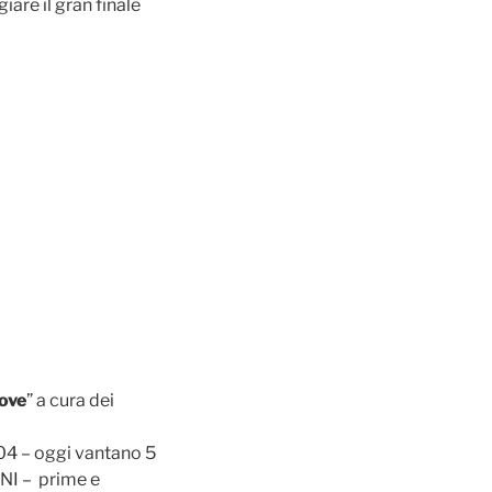
are il gran finale
uove
” a cura dei
004 – oggi vantano 5
I – prime e