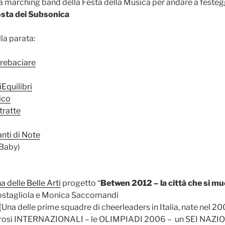
 marching band della Festa della Musica per andare a festeggi
sta dei Subsonica
la parata:
arebaciare
Equilibri
ico
tratte
nti di Note
 Baby)
 delle Belle Arti
progetto “
Betwen 2012 – la città che si m
Costagliola e Monica Saccomandi
[Una delle prime squadre di cheerleaders in Italia, nate nel 2
si INTERNAZIONALI – le OLIMPIADI 2006 – un SEI NAZION