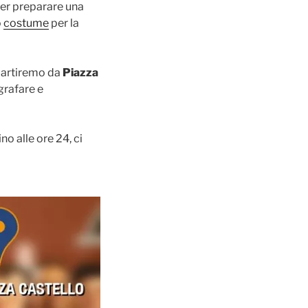
o per preparare una
o
costume
per la
 partiremo da
Piazza
grafare e
no alle ore 24, ci