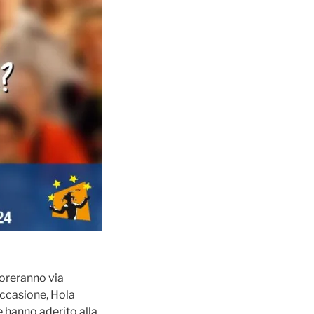
loreranno via
occasione, Hola
e hanno aderito alla