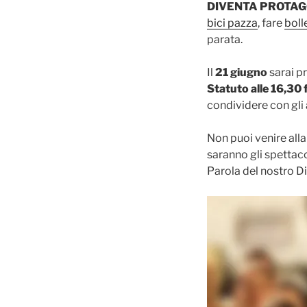
DIVENTA PROTAG
bici pazza
, fare
boll
parata.
Il
21 giugno
sarai p
Statuto alle 16,30 
condividere con gli 
Non puoi venire alla 
saranno gli spettacol
Parola del nostro Dir