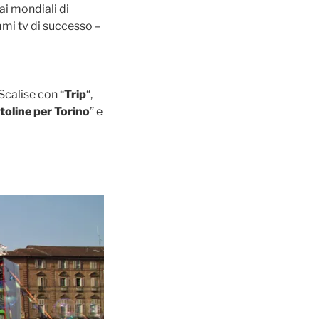
i mondiali di
mi tv di successo –
Scalise con “
Trip
“,
toline per Torino
” e