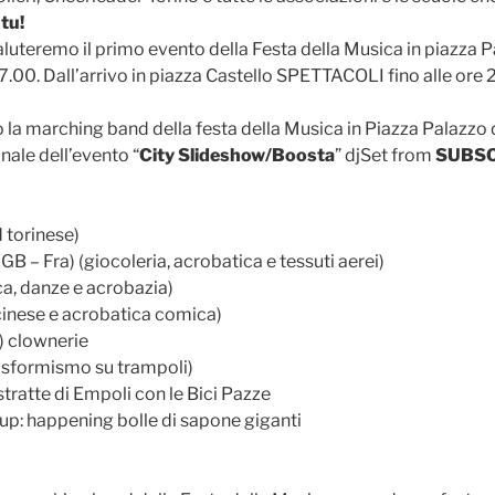
tu!
luteremo il primo evento della Festa della Musica in piazza P
17.00. Dall’arrivo in piazza Castello SPETTACOLI fino alle ore 
 la marching band della festa della Musica in Piazza Palazzo d
inale dell’evento “
City Slideshow/Boosta
” djSet from
SUBS
d torinese)
B – Fra) (giocoleria, acrobatica e tessuti aerei)
a, danze e acrobazia)
 cinese e acrobatica comica)
) clownerie
trasformismo su trampoli)
ratte di Empoli con le Bici Pazze
p: happening bolle di sapone giganti