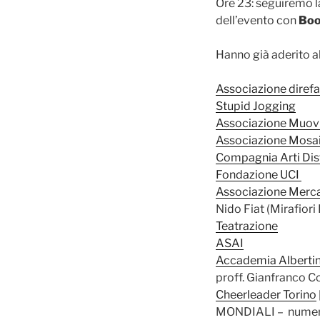
Ore 23: seguiremo la
dell’evento con
Boo
Hanno già aderito al
Associazione diref
Stupid Jogging
Associazione Muovi
Associazione Mosa
Compagnia Arti Dis
Fondazione UCI
Associazione Merca
Nido Fiat (Mirafiori
Teatrazione
ASAI
Accademia Albertina
proff. Gianfranco 
Cheerleader Torino
MONDIALI – numero