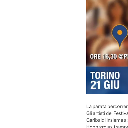
La parata percorrerà
Gli artisti del Fest
Garibaldi insieme a:
Hoop group, trampoli