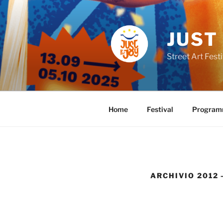
Skip
to
content
JUST
Street Art Festi
Home
Festival
Progra
ARCHIVIO 2012 