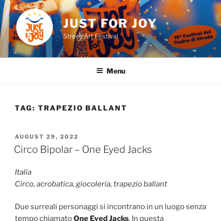
Skip
to
JUST FOR JOY
content
Street Art Festival
Menu
TAG:
TRAPEZIO BALLANT
POSTED
AUGUST 29, 2022
ON
Circo Bipolar – One Eyed Jacks
Italia
Circo, acrobatica, giocoleria, trapezio ballant
Due surreali personaggi si incontrano in un luogo senza
tempo chiamato
One Eyed Jacks
. In questa