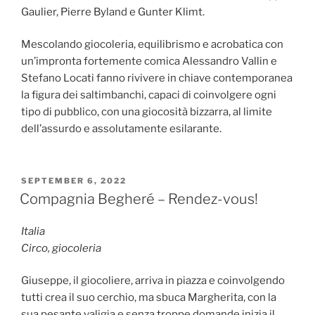
Gaulier, Pierre Byland e Gunter Klimt.
Mescolando giocoleria, equilibrismo e acrobatica con
un’impronta fortemente comica Alessandro Vallin e
Stefano Locati fanno rivivere in chiave contemporanea
la figura dei saltimbanchi, capaci di coinvolgere ogni
tipo di pubblico, con una giocosità bizzarra, al limite
dell’assurdo e assolutamente esilarante.
POSTED
SEPTEMBER 6, 2022
ON
Compagnia Begheré – Rendez-vous!
Italia
Circo, giocoleria
Giuseppe, il giocoliere, arriva in piazza e coinvolgendo
tutti crea il suo cerchio, ma sbuca Margherita, con la
sua pesante valigia e senza troppe domande inizia il