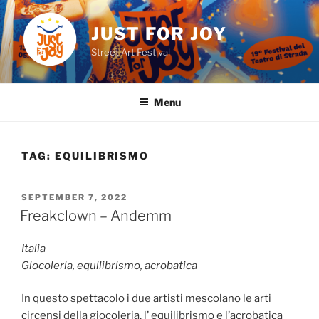
Skip
to
JUST FOR JOY
content
Street Art Festival
Menu
TAG:
EQUILIBRISMO
POSTED
SEPTEMBER 7, 2022
ON
Freakclown – Andemm
Italia
Giocoleria, equilibrismo, acrobatica
In questo spettacolo i due artisti mescolano le arti
circensi della giocoleria, l’ equilibrismo e l’acrobatica