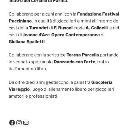
Teatro del Cerchio di Parma
.
Collaborano per alcuni anni con la
Fondazione Festival
Pucciniano
, in qualità di giocolieri e mimi all’interno del
cast della
Turandot
di
F. Busoni
, regia
A. Golinelli
, e nel
cast di
Jeanne d’Arc
.
Opera Contemporanea
di
Giuliana Spalletti
.
Collaborano con la scrittrice
Teresa Porcella
portando
in scena lo spettacolo
Danzando con l’arte
, tratto
dall’omonimo libro.
Da oltre dieci anni gestiscono la palestra
Giocoleria
Viareggio
, luogo di allenamento libero per giocolieri
amatori e professionisti.
Facebook
Instagram
Mail