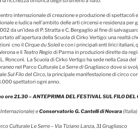
la ricchezza timbrica degli strumenti a fiato.
entro internazionale di creazione e produzione di spettacoli e
ale e ludica nell’ambito delle arti circensi e residenza per gio
002 da un’idea di P. Stratta e C. Bergaglio al fine di salvagu
 portato all’apertura della Scuola di Cirko Vertigo: una realtà ch
ioni cno il
Cirque du Soleil
e con i principali enti lirici italiani, q
Verona e il
Teatro Regio
di Parma in produzioni dirette da regist
 L. Ronconi. La Scuola di Cirko Vertigo ha sede nella
Casa del 
oraneo
nel Parco Culturale
Le Serre di Grugliasco
dove si svolg
nale
Sul Filo del Circo
, la principale manifestazione di circo 
8.000 spettatori ogni anno.
gno ore 21.30 – ANTEPRIMA DEL FESTIVAL SUL FILO DEL
 Internazionale) e
Conservatorio G. Cantelli di Novara
(Italia
rco Culturale Le Serre – Via Tiziano Lanza, 31 Grugliasco