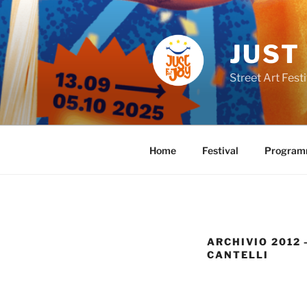
Skip
to
content
JUST
Street Art Festi
Home
Festival
Progra
ARCHIVIO 2012 
CANTELLI