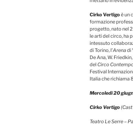
mettano in evidenza 
Cirko Vertigo
è un c
formazione profession
progetto, nato nel 2
le arti del circo, ha
intessuto collaboraz
di Torino, l’
Arena
di 
De Ana, W. Friedkin,
del
Circo Contemp
Festival Internazio
Italia che richiama 
Mercoledì 20 giu
Cirko Vertigo
(Cast
Teatro Le Serre – Pa