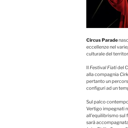
Circus Parade
nasc
eccellenze nel varie
culturale del territ
Il
Festival Fiati
del C
alla compagnia
Cir
pertanto un percorso
configuri ad un temp
Sul palco contempor
Vertigo impegnati ne
all’equilibrismo sul 
sarà accompagnata da