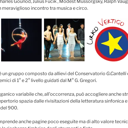
Charles Gounod, Julius Fucik , Modest Mussorgsky, Ralph Vaug
n meraviglioso incontro tra musica e circo.
è un gruppo composto da allievi del Conservatorio
G.Cantelli
mici di 1° e 2° livello guidati dal M° G. Gregori.
ganico variabile che, all’occorrenza, può accogliere anche st
epertorio spazia dalle rivisitazioni della letteratura sinfonica e
 del 900.
omprende anche pagine poco eseguite ma di alto valore tecni