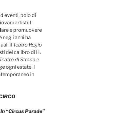
d eventi, polo di
vani artisti. Il
ardare e promuovere
e negli anni ha
uali il
Teatro Regio
i del calibro di H.
Teatro di Strada
e
e ogni estate il
contemporaneo in
 CIRCO
)
In “Circus Parade”