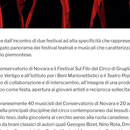
e dall’incontro di due festival ad alta specificità che rappre
gato panorama dei festival teatrali e musicali che caratterizza
orio piemontese.
onservatorio di Novara e il
Festival Sul Filo del Circo
di Grugl
ko Vertigo
e all’
Istituto per i Beni Marionettistici e il Teatro Po
 di collaborazione e di interscambio, all’insegna di una prod
o come festa, apertura ai giovani artisti e reciproca sollecita
aneamente 40 musicisti del Conservatorio di Novara e 20 art
lla principali discipline del circo contemporaneo dai tessuti 
filo teso, dalla giocoleria al cerchio aereo alla ruota canadese
 brani classici di autori quali Georges Bizet, Nino Rota, Dmi