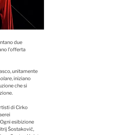
sentano due
no l’offerta
iasco, unitamente
polare
, iniziano
uzione che si
zione.
isti di Cirko
aerei
. Ogni esibizione
trij Šostakovič,