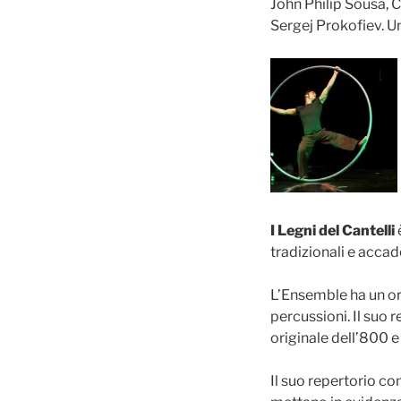
John Philip Sousa, 
Sergej Prokofiev. U
I Legni del Cantelli
tradizionali e accade
L’Ensemble ha un or
percussioni. Il suo r
originale dell’800 e
Il suo repertorio c